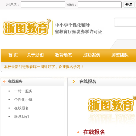
用户名：
密码：
首 页
关于浙图
教育动态
成功案例
师资团队
本校最新引进朱春晖一周练好字，欢迎报名学习！
在线报名
在线服务
一对一服务
个性化小班
在线报名
联系我们
在线报名