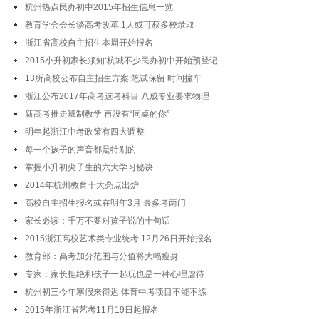
杭州热点民办初中2015年招生信息一览
教育学会会长谈高考改革:1人或可获多校录取
浙江省高校自主招生本周开始报名
2015小升初家长须知:杭城不少民办初中开始预登记
13所高校公布自主招生方案:笔试保留 时间撞车
浙江公布2017年高考选考科目 八成专业要求物理
新高考推走班制教学 再没有“同桌的你”
明年起浙江中考政策有四大调整
每一个孩子的声音都是特别的
掌握小升初尖子生的六大学习秘诀
2014年杭州教育十大亮点出炉
高校自主招生报名或在明年3月 最多考两门
家长必读：千万不要对孩子说的十句话
2015浙江高校艺术类专业统考 12月26日开始报名
教育部：高考加分范围与分值将大幅瘦身
专家：家长拒绝和孩子一起玩也是一种心理虐待
杭州初三今年寒假来得迟 体育中考项目不能不练
2015年浙江省艺考11月19日起报名