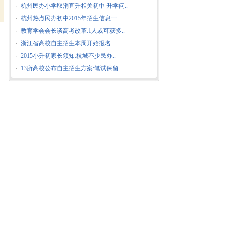
·
杭州民办小学取消直升相关初中 升学问..
·
杭州热点民办初中2015年招生信息一..
·
教育学会会长谈高考改革:1人或可获多..
·
浙江省高校自主招生本周开始报名
·
2015小升初家长须知:杭城不少民办..
·
13所高校公布自主招生方案:笔试保留..