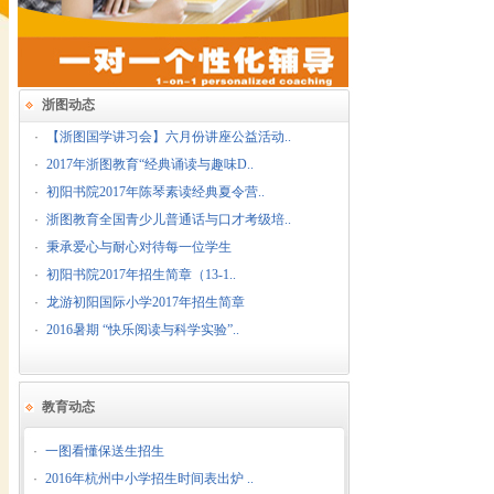
浙图动态
·
【浙图国学讲习会】六月份讲座公益活动..
·
2017年浙图教育“经典诵读与趣味D..
·
初阳书院2017年陈琴素读经典夏令营..
·
浙图教育全国青少儿普通话与口才考级培..
·
秉承爱心与耐心对待每一位学生
·
初阳书院2017年招生简章（13-1..
·
龙游初阳国际小学2017年招生简章
·
2016暑期 “快乐阅读与科学实验”..
教育动态
·
一图看懂保送生招生
·
2016年杭州中小学招生时间表出炉 ..