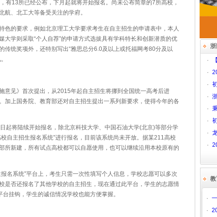
，有13所已经公布，下月起就将开始报名。尚未公布简章的7所高校，
北航、北工大等备受关注的学府。
色的要求，例如北京理工大学要求考生在自主招生的申请表中，本人
国传媒大学则采取“个人自荐”的申请方式选拔具有学科特长和创新潜质的优
浙
传统奖项外，还特别写出“雅思总分6.0及以上或托福网考80分及以
见。
·
·
2
·
见》首次提出，从2015年起自主招生将挪到全国统一高考后进
·
。加上国务院、教育部还对自主招生提出一系列新要求，使得今年的各
·
·
初
起将陆续开始报名，除北京科技大学、中国石油大学(北京)等部分学
·
校自主招生报名系统”进行报名，目前该系统尚未开放。据某211高校
·
2
部所新建，所有试点高校都可以自愿使用，也可以继续沿用本校原有的
报名系统”平台上，考生只需一次性填写个人信息，学校志愿可以多次
教
校是否还报名了其他学校的自主招生，现在通过此平台，学生的志愿情
”平台挂钩，学生的诚信情况学校也能方便掌握。
·
·
2