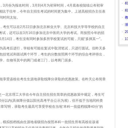
·
杭
月份为报名时间，3月到4月为初审时间，4月底各校陆续公布初审
·
杭
。相比于往年，今年自主招生考试的时间更为集中。上述高校招办主任表
间时间太短。
·
教
·
考生可以在2月22日参加北京林业大学、北京科技大学等学校的自主
·
2
的考试，还可以在3月16日参加北京中医药大学的考试。而按照今年的招
月14日，考生没有同时参加多所学校复试的可能，只能“多择其一”。
·
1
高考后进行，学校有可能在复试中取消笔试，只进行面试。但昨天多
包括笔试和面试两个环节，考生的分数按照两个环节的综合考评得出，
学、生物等其中的两门或者三门，以考两门居多。
享受该校在考生生源地录取线降分录取的优惠政策。在昨天公布简章
。
之一北京理工大学在今年自主招生招生简章的优惠政策中规定，考生可
0分以内(具体降分值以阳光高考平台公示为准)，但不低于当地同科类
章写明，录取考生最高可享受学校在当地“本科一批提档线降40分”的
模拟投档线由生源地省级招办按照本科一批招生所有高校在该省