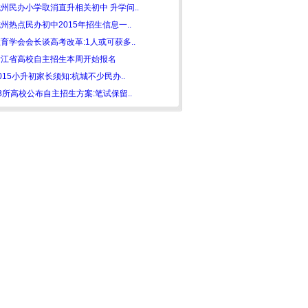
州民办小学取消直升相关初中 升学问..
州热点民办初中2015年招生信息一..
育学会会长谈高考改革:1人或可获多..
浙江省高校自主招生本周开始报名
015小升初家长须知:杭城不少民办..
3所高校公布自主招生方案:笔试保留..