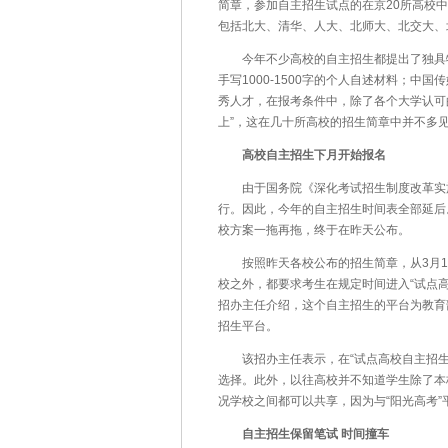
简章，参加自主招生试点的在京20所高校中
包括北大、清华、人大、北师大、北交大、
今年不少高校的自主招生都提出了独具特
手写1000-1500字的个人自述材料；中
秀人才，在报考条件中，除了各个大学认可的
上”，这在几十所高校的招生简章中并不多
高校自主招生下月开始报名
由于国务院《深化考试招生制度改革实施意
行。因此，今年的自主招生时间表全部延后
校方案一拖再拖，终于在昨天公布。
按照昨天各校公布的招生简章，从3月1日
校之外，都要求考生在规定时间进入“试点高
招办主任介绍，这个自主招生的平台为教育
招生平台。
该招办主任表示，在“试点高校自主招生
选择。此外，以往高校并不知道学生除了本
况学校之间都可以共享，因为与“阳光高考
自主招生保留笔试 时间撞车