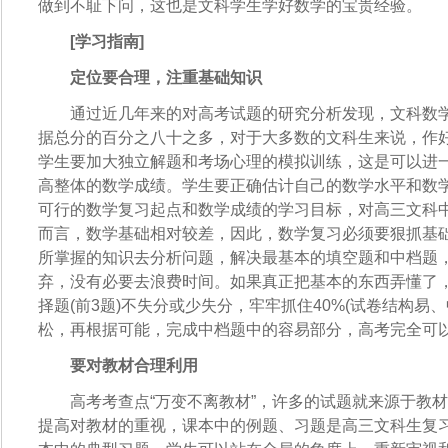
做到不耻下问，这也是文科学生学好数学的宝贵经验。
[学习指南]
定位要合理，注重基础知识
通过近几年来的对高考试题的研究分析发现，文科数学
据总分的百分之八十之多，对于大多数的文科生来说，作
学生要加大独立解题和考场心理的模拟训练，这是可以进
高整体的数学成绩。学生要正确估计自己的数学水平和数
可行的数学复习起点和数学成绩的学习目标，对高三文科
而言，数学基础相对较差，因此，数学复习必须要狠抓基
所掌握的知识去分析问题，解决最基本的填空题和中档题
弃，没有必要去浪费时间。如果真正把基本的东西弄懂了，确
择题(前3题)不失分或少失分，牢牢抓住40%(试卷结构易、中
松，再根据可能，完成中档题中的容易部分，高考完全可以
要对教材合理利用
高考考查点“万变不离教材”，许多的试题就来源于教材
提高对教材的重视，课本中的例题、习题是高三文科生复