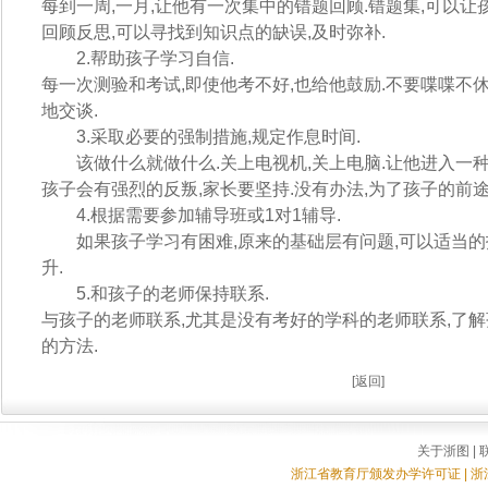
每到一周,一月,让他有一次集中的错题回顾.错题集,可以
回顾反思,可以寻找到知识点的缺误,及时弥补.
2.帮助孩子学习自信.
每一次测验和考试,即使他考不好,也给他鼓励.不要喋喋不
地交谈.
3.采取必要的强制措施,规定作息时间.
该做什么就做什么.关上电视机,关上电脑.让他进入一种
孩子会有强烈的反叛,家长要坚持.没有办法,为了孩子的前途
4.根据需要参加辅导班或1对1辅导.
如果孩子学习有困难,原来的基础层有问题,可以适当的
升.
5.和孩子的老师保持联系.
与孩子的老师联系,尤其是没有考好的学科的老师联系,了解
的方法.
[
返回
]
关于浙图
|
浙江省教育厅颁发办学许可证 | 