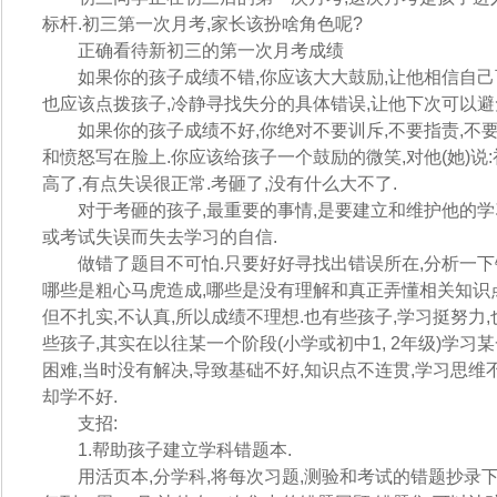
标杆.初三第一次月考,家长该扮啥角色呢?
正确看待新初三的第一次月考成绩
如果你的孩子成绩不错,你应该大大鼓励,让他相信自己可
也应该点拨孩子,冷静寻找失分的具体错误,让他下次可以避
如果你的孩子成绩不好,你绝对不要训斥,不要指责,不要
和愤怒写在脸上.你应该给孩子一个鼓励的微笑,对他(她)说
高了,有点失误很正常.考砸了,没有什么大不了.
对于考砸的孩子,最重要的事情,是要建立和维护他的学
或考试失误而失去学习的自信.
做错了题目不可怕.只要好好寻找出错误所在,分析一下错
哪些是粗心马虎造成,哪些是没有理解和真正弄懂相关知识点
但不扎实,不认真,所以成绩不理想.也有些孩子,学习挺努力,
些孩子,其实在以往某一个阶段(小学或初中1, 2年级)学习
困难,当时没有解决,导致基础不好,知识点不连贯,学习思维
却学不好.
支招:
1.帮助孩子建立学科错题本.
用活页本,分学科,将每次习题,测验和考试的错题抄录下