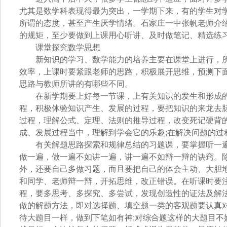
尤其是数学科表现得最为突出，一学期下来，有的学生对
所谓的态度，甚至产生厌学情绪。石家庄一中张帆老师介
的规矩，至少要做到上课用心听讲、及时做笔记、精选练
课堂探究数学思想
新知识的学习、数学能力的培养主要在课堂上进行，所
效率，上课时要紧跟老师的思路，积极展开思维，预测下
思路与教师所讲的有哪些不同。
在新学期要上好每一节课，上有关知识的发生和形成的
程，积极体验知识产生、发展的过程，要把知识的来龙去
过程，理解公式、定理、法则的推导过程，改变死记硬背
成、发展过程当中，理解到学会它的乐趣;在解决问题的过
有关解题思路探索和规律总结的习题课，要掌握听一遍
做一遍，做一遍不如讲一遍，讲一遍不如辩一辩的诀窍。
外，还要自己多做习题，而且要把自己的体会主动、大胆
和同学、老师辩一辩，开拓思维，改正错误。在听课时要
程，要多思考、多探究、多尝试，发现创造性的证法及解
做的解题方法，即对选择题、填空题一类的客观题要认真
待大题目一样，做到下笔如有神;对综合题这样的大题目不