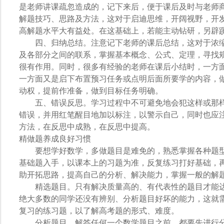
是老师讲课疏忽造成的，记下来后，便于课后及时与老师
解题技巧、思路及方法，这对于启迪思维，开阔视野，开
高解题水平大有益处。在这基础上，若能主动钻研，另辟
四、归纳总结。注意记下老师的课后总结，这对于浓缩
及各部分之间的联系，掌握基本概念、公式、定理，寻找
很有作用。同时，很多有经验的老师在课后小结时，一方
一方面又是启下布置预习任务或点明后面所要学的内容，
动权，提前作准备，做到目标任务明确。
五、错误反思。学习过程中不可避免地会犯这样或那样
错误，并用红笔醒目地加以标注，以警示自己，同时也应
方法，在反思中成熟，在反思中提高。
精做题养成良好习惯
要想学好数学，多做题目是难免的，熟悉掌握各种题型
基础题入手，以课本上的习题为准，反复练习打好基础，
助开拓思路，提高自己的分析、解决能力，掌握一般的解
精选题目。只有解决质量高的、有代表性的题目才能达
绝大多数的同学还没有辨别、分析题目好坏的能力，这就
复习的练习题，以了解高考题的形式、难度。
分析题目。解答任何一个数学题目之前，都要先进行分