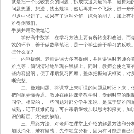
就是把一个比较复杂的问题，拆成或退为最简单、最原始
问题想通、想透，找出规律，然后再来一个飞跃，进一步
即退中求进了。如果有了这种分解、综合的能力，加上有
难得倒我们。
手脑并用勤做笔记
学好高中数学，在学习方法上要有所转变和改进。而做
效的环节，善于做数学笔记，是一个学生善于学习的反映
些什么呢?
一、内容提纲。老师讲课大多有提纲，并且讲课时老师会
难点等，简明清晰地呈现在黑板上。同时，教师会使之富
些内容提纲，便于课后复习回顾，整体把握知识框架，对
晰完整。
二、疑难问题。将课堂上未听懂的问题及时记下来，便
把问题弄懂弄通。教师在组织课堂教学时，受到时空的限
同学。相应的，一些问题对部分学生来说，是属于疑难问
成熟，记下疑难问题，可在课后继续加以思考和探究，加
识的断层、方法的缺陷。
三、思路方法。对老师在课堂上介绍的解题方法和分析
加以消化，若有疑惑，先作独立分析，因为有可能是自己