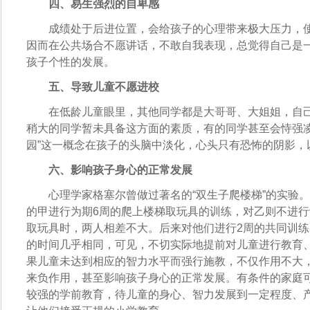
四、易生强烈的自卑感
成绩处于后进位置，会给孩子的心理带来极大压力，使
因而在公共场合不愿讲话，不敢自我表现，总觉得自己是一
孩子个性的发展。
五、导致儿童不愿进校
在低龄儿童眼里，其他同学都是大哥哥、大姐姐，自己
稍大的同学暂未具备这方面的素质，有的同学甚至会恃强凌
园”这一概念在孩子的头脑中淡化，心头只有恐怖的阴影，
六、影响孩子身心的正常发展
心理学家格塞尔曾做过著名的“双生子爬楼梯”的实验。
的甲进行为期6周的爬上楼梯取玩具的训练，对乙则不进
取玩具时，两人相差不大。后来对他们进行2周的共同训
的时间几乎相同，可见，不切实际地提前对儿童进行教育
果儿童未达到相应的智力水平而强行施教，不仅作用不大
来负作用，甚至影响孩子身心的正常发展。有条件的家庭
较强的学前教育，待儿童的身心、智力发展到一定程度、