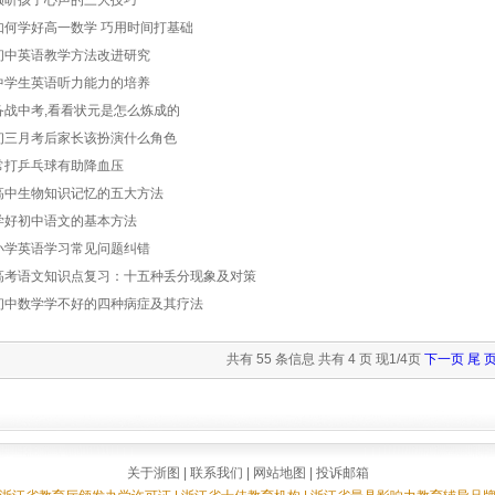
倾听孩子心声的三大技巧
如何学好高一数学 巧用时间打基础
初中英语教学方法改进研究
中学生英语听力能力的培养
备战中考,看看状元是怎么炼成的
初三月考后家长该扮演什么角色
常打乒乓球有助降血压
高中生物知识记忆的五大方法
学好初中语文的基本方法
小学英语学习常见问题纠错
高考语文知识点复习：十五种丢分现象及对策
初中数学学不好的四种病症及其疗法
共有 55 条信息 共有 4 页 现1/4页
下一页
尾 
关于浙图
|
联系我们
|
网站地图
|
投诉邮箱